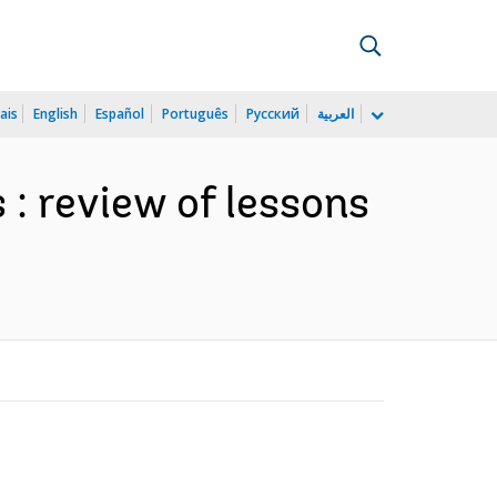
ais
English
Español
Português
Русский
العربية
 : review of lessons