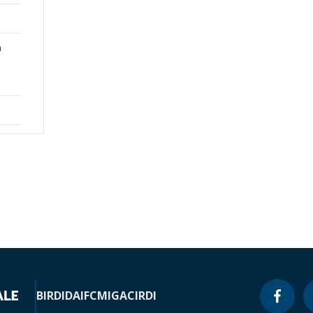
n
BIRD
IDA
IFC
MIGA
CIRDI