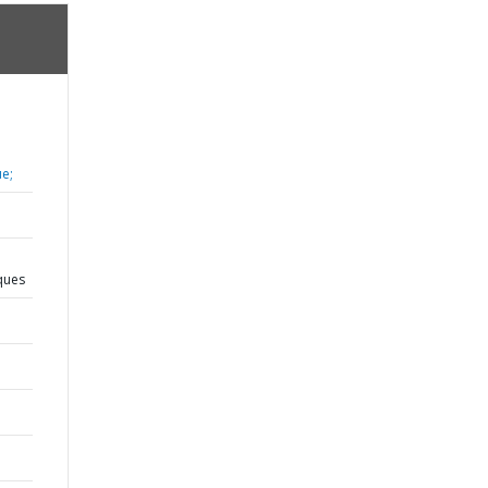
e;
iques