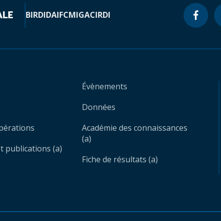
BIRD
IDA
IFC
MIGA
CIRDI
Évènements
Données
opérations
Académie des connaissances
(a)
 publications (a)
Fiche de résultats (a)