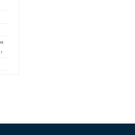
nt
 ?