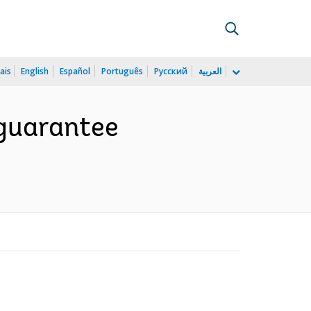
ais
English
Español
Português
Русский
العربية
guarantee