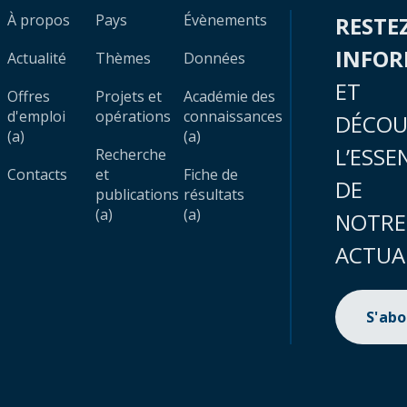
À propos
Pays
Évènements
RESTE
INFO
Actualité
Thèmes
Données
ET
Offres
Projets et
Académie des
d'emploi
opérations
connaissances
DÉCOU
(a)
(a)
L’ESSE
Recherche
Contacts
et
Fiche de
DE
publications
résultats
(a)
(a)
NOTRE
ACTUA
S'ab