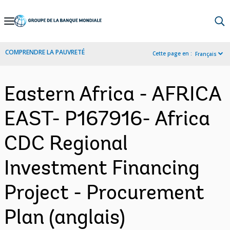
Skip
to
Main
COMPRENDRE LA PAUVRETÉ
Cette page en :
Français
Navigation
Eastern Africa - AFRICA
EAST- P167916- Africa
CDC Regional
Investment Financing
Project - Procurement
Plan (anglais)