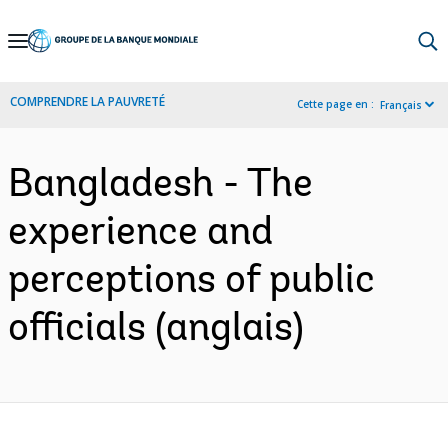
Skip
to
Main
COMPRENDRE LA PAUVRETÉ
Cette page en :
Français
Navigation
Bangladesh - The
experience and
perceptions of public
officials (anglais)