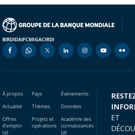
BIRD
IDA
IFC
MIGA
CIRDI
À propos
Pays
Évènements
RESTE
INFO
Actualité
Thèmes
Données
ET
Offres
Projets et
Académie des
d'emploi
opérations
connaissances
DÉCOU
(a)
(a)