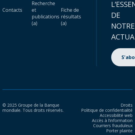
L’ESSE
Recherche
Contacts
et
Fiche de
DE
publications
résultats
(a)
(a)
NOTRE
ACTUA
S'ab
© 2025 Groupe de la Banque
Droits
mondiale. Tous droits réservés.
Politique de confidentialité
Accessibilité web
Accès à l’information
Courriers frauduleux
Porter plainte