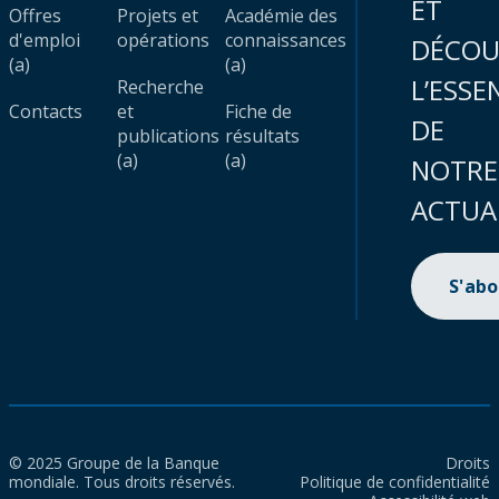
ET
Offres
Projets et
Académie des
d'emploi
opérations
connaissances
DÉCOU
(a)
(a)
L’ESSE
Recherche
Contacts
et
Fiche de
DE
publications
résultats
(a)
(a)
NOTRE
ACTUA
S'ab
© 2025 Groupe de la Banque
Droits
mondiale. Tous droits réservés.
Politique de confidentialité