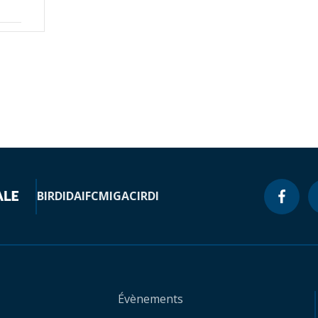
BIRD
IDA
IFC
MIGA
CIRDI
Évènements