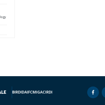
logy
BIRD
IDA
IFC
MIGA
CIRDI