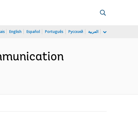
ais
English
Español
Português
Русский
العربية
mmunication