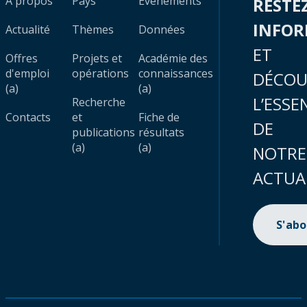
À propos
Pays
Évènements
RESTE
INFO
Actualité
Thèmes
Données
ET
Offres
Projets et
Académie des
d'emploi
opérations
connaissances
DÉCOU
(a)
(a)
L’ESSE
Recherche
Contacts
et
Fiche de
DE
publications
résultats
(a)
(a)
NOTRE
ACTUA
S'ab