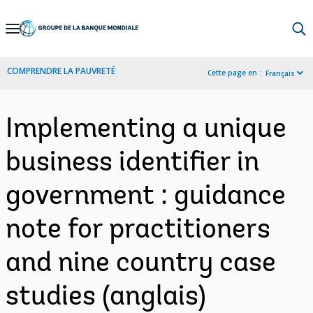
Skip
to
Main
COMPRENDRE LA PAUVRETÉ
Cette page en :
Français
Navigation
Implementing a unique
business identifier in
government : guidance
note for practitioners
and nine country case
studies (anglais)