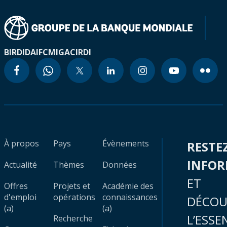
BIRD
IDA
IFC
MIGA
CIRDI
À propos
Pays
Évènements
RESTE
INFO
Actualité
Thèmes
Données
ET
Offres
Projets et
Académie des
d'emploi
opérations
connaissances
DÉCOU
(a)
(a)
L’ESSE
Recherche