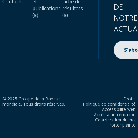
Contacts
et
Fiche de
DE
publications
résultats
(a)
(a)
NOTRE
ACTUA
S'ab
© 2025 Groupe de la Banque
Droits
mondiale. Tous droits réservés.
Politique de confidentialité
Accessibilité web
Accès à l’information
Courriers frauduleux
Porter plainte