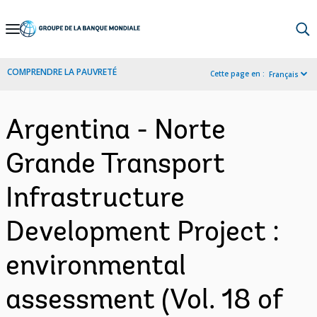
Skip
to
Main
COMPRENDRE LA PAUVRETÉ
Cette page en :
Français
Navigation
Argentina - Norte
Grande Transport
Infrastructure
Development Project :
environmental
assessment (Vol. 18 of