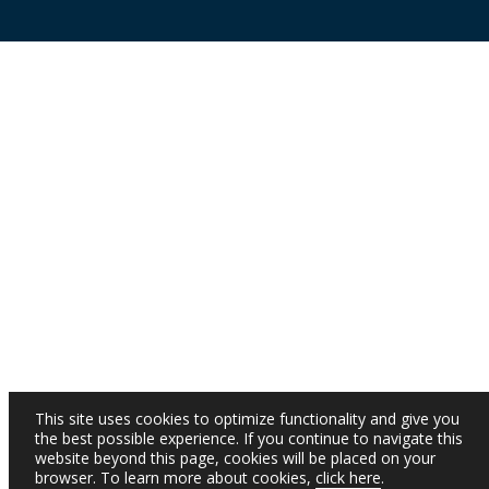
This site uses cookies to optimize functionality and give you
the best possible experience. If you continue to navigate this
website beyond this page, cookies will be placed on your
browser. To learn more about cookies,
click here
.