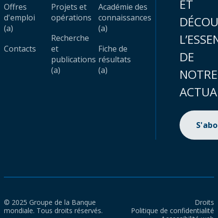
ET
Offres
Projets et
Académie des
d'emploi
opérations
connaissances
DÉCOU
(a)
(a)
L’ESSE
Recherche
Contacts
et
Fiche de
DE
publications
résultats
(a)
(a)
NOTRE
ACTUA
S'ab
© 2025 Groupe de la Banque
Droits
mondiale. Tous droits réservés.
Politique de confidentialité