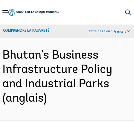
Skip
to
Main
COMPRENDRE LA PAUVRETÉ
Cette page en :
Français
Navigation
Bhutan’s Business
Infrastructure Policy
and Industrial Parks
(anglais)