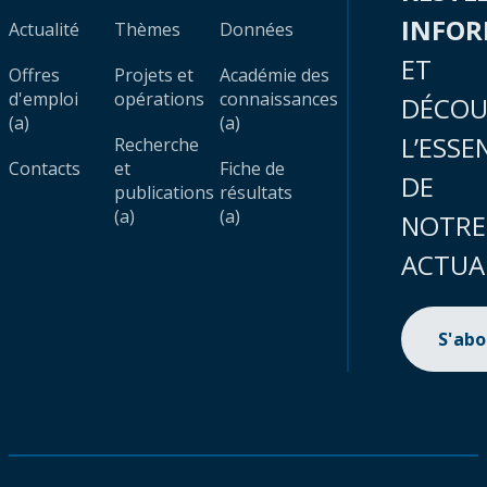
INFO
Actualité
Thèmes
Données
ET
Offres
Projets et
Académie des
d'emploi
opérations
connaissances
DÉCOU
(a)
(a)
L’ESSE
Recherche
Contacts
et
Fiche de
DE
publications
résultats
(a)
(a)
NOTRE
ACTUA
S'ab