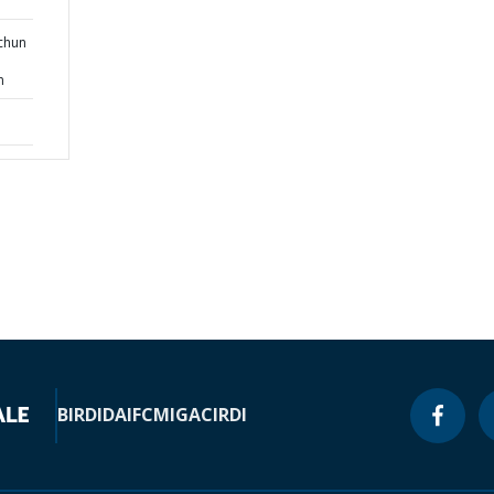
nchun
n
BIRD
IDA
IFC
MIGA
CIRDI