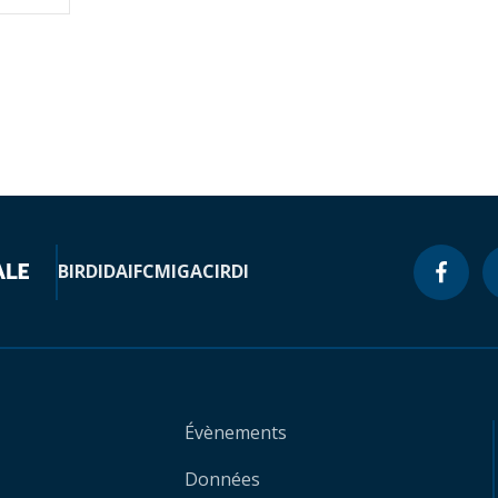
BIRD
IDA
IFC
MIGA
CIRDI
Évènements
Données