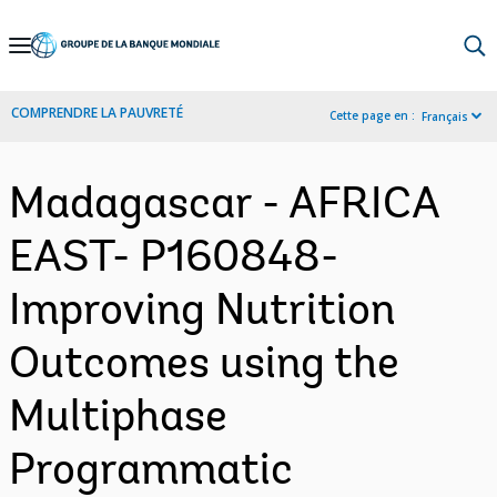
Skip
to
Main
COMPRENDRE LA PAUVRETÉ
Cette page en :
Français
Navigation
Madagascar - AFRICA
EAST- P160848-
Improving Nutrition
Outcomes using the
Multiphase
Programmatic