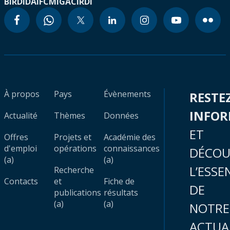
BIRD
IDA
IFC
MIGA
CIRDI
À propos
Pays
Évènements
RESTE
INFO
Actualité
Thèmes
Données
ET
Offres
Projets et
Académie des
d'emploi
opérations
connaissances
DÉCOU
(a)
(a)
L’ESSE
Recherche
Contacts
et
Fiche de
DE
publications
résultats
(a)
(a)
NOTRE
ACTUA