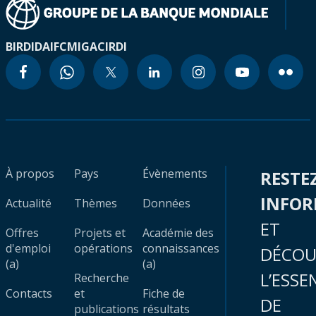
BIRD
IDA
IFC
MIGA
CIRDI
À propos
Pays
Évènements
RESTE
INFO
Actualité
Thèmes
Données
ET
Offres
Projets et
Académie des
d'emploi
opérations
connaissances
DÉCOU
(a)
(a)
L’ESSE
Recherche
Contacts
et
Fiche de
DE
publications
résultats