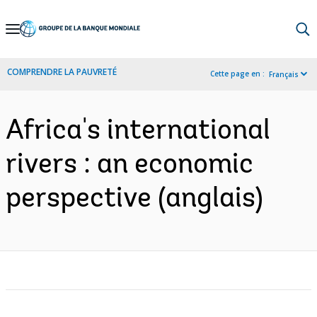
Skip
to
Main
COMPRENDRE LA PAUVRETÉ
Cette page en :
Français
Navigation
Africa's international
rivers : an economic
perspective (anglais)