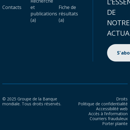
L’ESSE
Recherche
Contacts
et
Fiche de
DE
publications
résultats
(a)
(a)
NOTRE
ACTUA
S'ab
© 2025 Groupe de la Banque
Droits
mondiale. Tous droits réservés.
Politique de confidentialité
Accessibilité web
Accès à l’information
Courriers frauduleux
Porter plainte