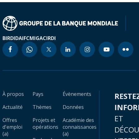
BIRD
IDA
IFC
MIGA
CIRDI
À propos
Pays
Évènements
RESTE
INFO
Actualité
Thèmes
Données
ET
Offres
Projets et
Académie des
d'emploi
opérations
connaissances
DÉCOU
(a)
(a)