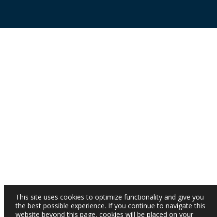
This site uses cookies to optimize functionality and give you
the best possible experience. If you continue to navigate this
website beyond this page, cookies will be placed on your