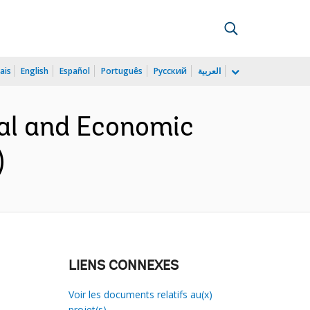
ais
English
Español
Português
Русский
العربية
al and Economic
)
LIENS CONNEXES
Voir les documents relatifs au(x)
projet(s)