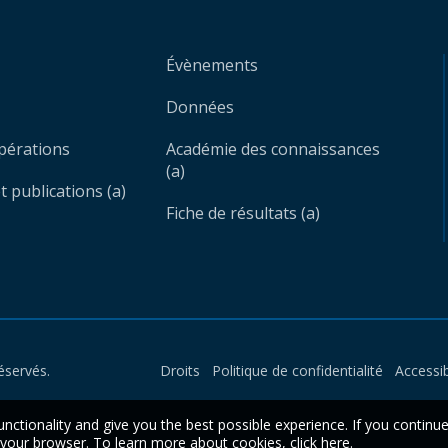
Évènements
Données
opérations
Académie des connaissances
(a)
 publications (a)
Fiche de résultats (a)
éservés.
Droits
Politique de confidentialité
Accessib
unctionality and give you the best possible experience. If you continu
n your browser. To learn more about cookies,
click here
.