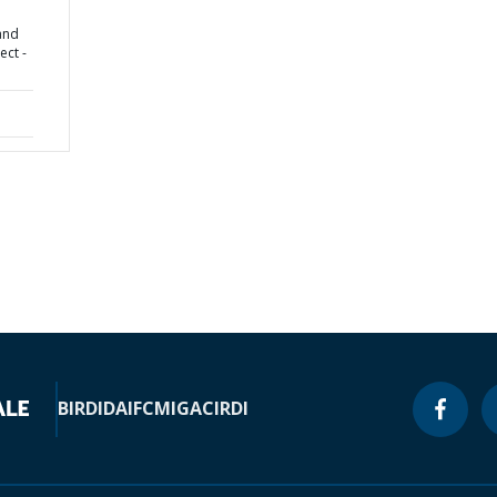
and
ect -
BIRD
IDA
IFC
MIGA
CIRDI