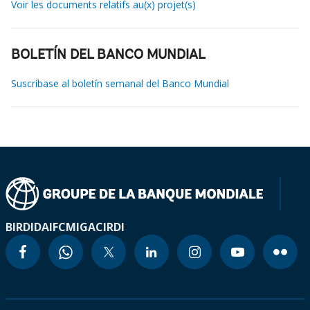
Voir les documents relatifs au(x) projet(s)
BOLETÍN DEL BANCO MUNDIAL
Suscríbase al boletín semanal del Banco Mundial
BIRD
IDA
IFC
MIGA
CIRDI