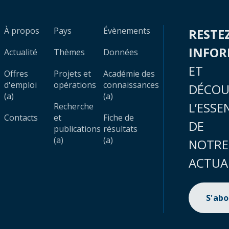
À propos
Pays
Évènements
RESTE
INFO
Actualité
Thèmes
Données
ET
Offres
Projets et
Académie des
d'emploi
opérations
connaissances
DÉCOU
(a)
(a)
L’ESSE
Recherche
Contacts
et
Fiche de
DE
publications
résultats
(a)
(a)
NOTRE
ACTUA
S'ab