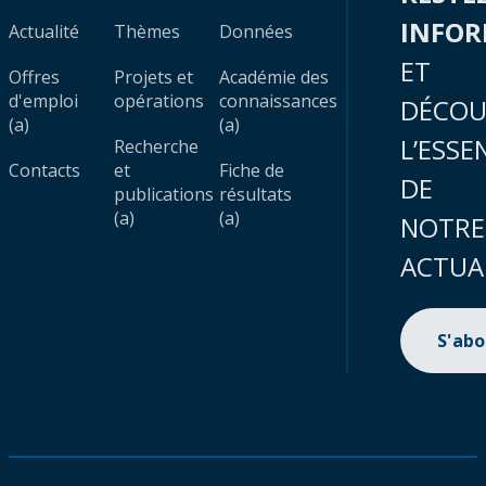
INFO
Actualité
Thèmes
Données
ET
Offres
Projets et
Académie des
d'emploi
opérations
connaissances
DÉCOU
(a)
(a)
L’ESSE
Recherche
Contacts
et
Fiche de
DE
publications
résultats
(a)
(a)
NOTRE
ACTUA
S'ab