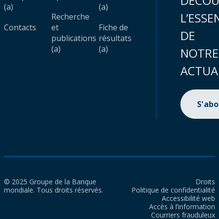
DÉCOU
(a)
(a)
L’ESSE
Recherche
Contacts
et
Fiche de
DE
publications
résultats
(a)
(a)
NOTRE
ACTUA
S'ab
© 2025 Groupe de la Banque
Droits
mondiale. Tous droits réservés.
Politique de confidentialité
Accessibilité web
Accès à l’information
Courriers frauduleux