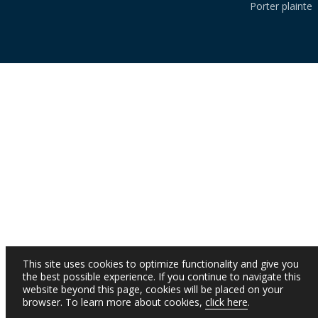
Porter plainte
This site uses cookies to optimize functionality and give you
the best possible experience. If you continue to navigate this
website beyond this page, cookies will be placed on your
browser. To learn more about cookies,
click here
.