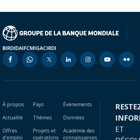
BIRD
IDA
IFC
MIGA
CIRDI
À propos
Pays
Évènements
RESTE
INFO
Actualité
Thèmes
Données
ET
Offres
Projets et
Académie des
d'emploi
opérations
connaissances