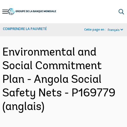
Skip
to
Main
COMPRENDRE LA PAUVRETÉ
Cette page en :
Français
Navigation
Environmental and
Social Commitment
Plan - Angola Social
Safety Nets - P169779
(anglais)