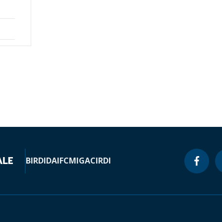
BIRD
IDA
IFC
MIGA
CIRDI