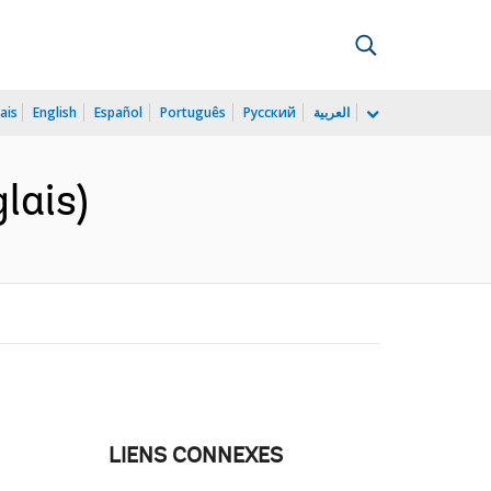
ais
English
Español
Português
Русский
العربية
lais)
LIENS CONNEXES