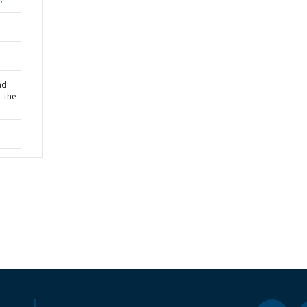
nd
: the