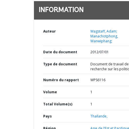
INFORMATION
Auteur
Wagstaff, Adam;
Manachotphong,
Wanwiphang;
Date du document
2012/07/01
Type de document
Document de travail de
recherche sur les polit
Numéro du rapport
WPS6116
Volume
1
Total Volume(s)
1
Pays
Thaïlande,
Région
Asie de l’Est et Pacifique