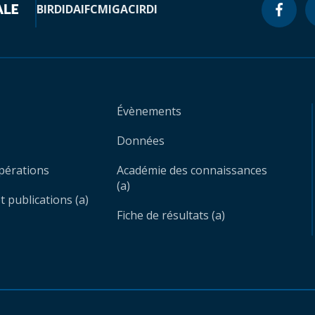
BIRD
IDA
IFC
MIGA
CIRDI
Évènements
Données
opérations
Académie des connaissances
(a)
 publications (a)
Fiche de résultats (a)