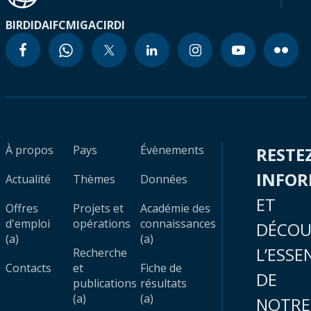
BIRD
IDA
IFC
MIGA
CIRDI
À propos
Pays
Évènements
RESTE
INFO
Actualité
Thèmes
Données
ET
Offres
Projets et
Académie des
d'emploi
opérations
connaissances
DÉCOU
(a)
(a)
L’ESSE
Recherche
Contacts
et
Fiche de
DE
publications
résultats
(a)
(a)
NOTRE