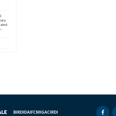
l
mary
rated
 -
BIRD
IDA
IFC
MIGA
CIRDI