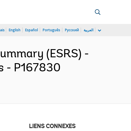
ais
English
Español
Português
Русский
العربية
 Summary (ESRS) -
s - P167830
LIENS CONNEXES