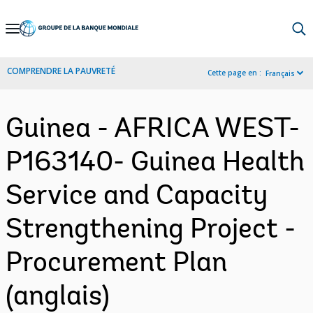
Skip
to
Main
COMPRENDRE LA PAUVRETÉ
Cette page en :
Français
Navigation
Guinea - AFRICA WEST-
P163140- Guinea Health
Service and Capacity
Strengthening Project -
Procurement Plan
(anglais)