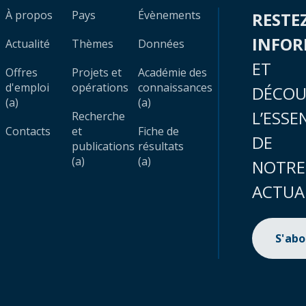
À propos
Pays
Évènements
RESTE
INFO
Actualité
Thèmes
Données
ET
Offres
Projets et
Académie des
d'emploi
opérations
connaissances
DÉCOU
(a)
(a)
L’ESSE
Recherche
Contacts
et
Fiche de
DE
publications
résultats
(a)
(a)
NOTRE
ACTUA
S'ab