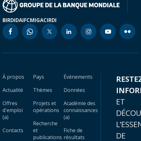
BIRD
IDA
IFC
MIGA
CIRDI
À propos
Pays
Évènements
RESTE
INFO
Actualité
Thèmes
Données
ET
Offres
Projets et
Académie des
d'emploi
opérations
connaissances
DÉCOU
(a)
(a)
L’ESSE
Recherche
Contacts
et
Fiche de
DE
publications
résultats