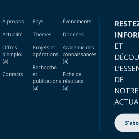
À propos
Pays
Évènements
RESTE
INFO
Actualité
Thèmes
Données
ET
Offres
Projets et
Académie des
d'emploi
opérations
connaissances
DÉCOU
(a)
(a)
L’ESSE
Recherche
Contacts
et
Fiche de
DE
publications
résultats
(a)
(a)
NOTRE
ACTUA
S'ab