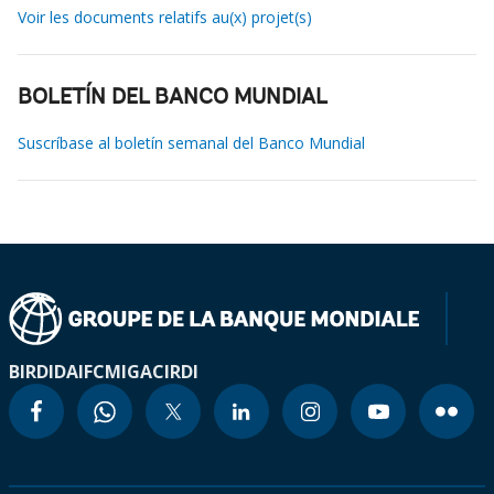
Voir les documents relatifs au(x) projet(s)
BOLETÍN DEL BANCO MUNDIAL
Suscríbase al boletín semanal del Banco Mundial
BIRD
IDA
IFC
MIGA
CIRDI