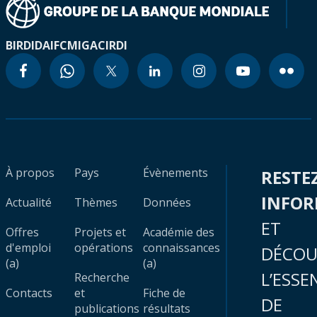
BIRD
IDA
IFC
MIGA
CIRDI
À propos
Pays
Évènements
RESTE
INFO
Actualité
Thèmes
Données
ET
Offres
Projets et
Académie des
d'emploi
opérations
connaissances
DÉCOU
(a)
(a)
L’ESSE
Recherche
Contacts
et
Fiche de
DE
publications
résultats