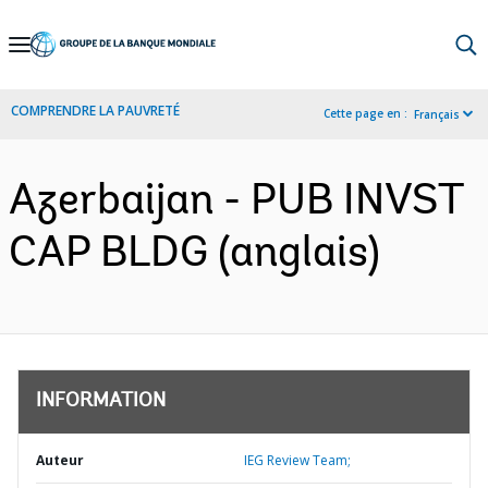
Skip
to
Main
COMPRENDRE LA PAUVRETÉ
Cette page en :
Français
Navigation
Azerbaijan - PUB INVST
CAP BLDG (anglais)
INFORMATION
Auteur
IEG Review Team;