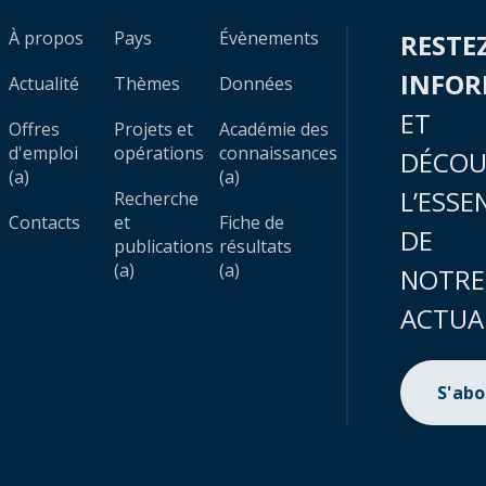
À propos
Pays
Évènements
RESTE
INFO
Actualité
Thèmes
Données
ET
Offres
Projets et
Académie des
d'emploi
opérations
connaissances
DÉCOU
(a)
(a)
L’ESSE
Recherche
Contacts
et
Fiche de
DE
publications
résultats
(a)
(a)
NOTRE
ACTUA
S'ab