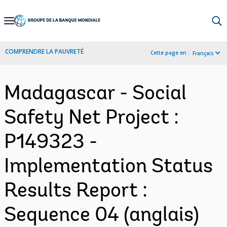
Skip
to
Main
COMPRENDRE LA PAUVRETÉ
Cette page en :
Français
Navigation
Madagascar - Social
Safety Net Project :
P149323 -
Implementation Status
Results Report :
Sequence 04 (anglais)