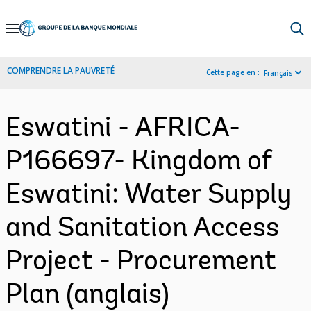
Skip
to
Main
COMPRENDRE LA PAUVRETÉ
Cette page en :
Français
Navigation
Eswatini - AFRICA-
P166697- Kingdom of
Eswatini: Water Supply
and Sanitation Access
Project - Procurement
Plan (anglais)