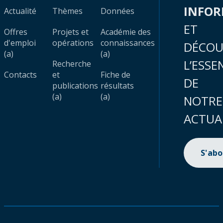
INFO
Actualité
Thèmes
Données
ET
Offres
Projets et
Académie des
d'emploi
opérations
connaissances
DÉCOU
(a)
(a)
L’ESSE
Recherche
Contacts
et
Fiche de
DE
publications
résultats
(a)
(a)
NOTRE
ACTUA
S'ab