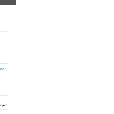
ïbes,
oject