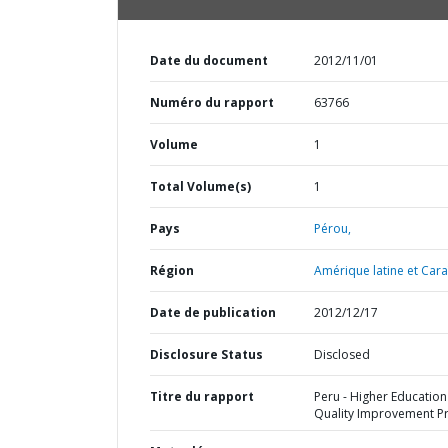
Date du document
2012/11/01
Numéro du rapport
63766
Volume
1
Total Volume(s)
1
Pays
Pérou,
Région
Amérique latine et Cara
Date de publication
2012/12/17
Disclosure Status
Disclosed
Titre du rapport
Peru - Higher Education
Quality Improvement Pr