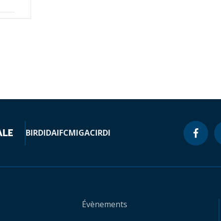
BIRD
IDA
IFC
MIGA
CIRDI
Évènements