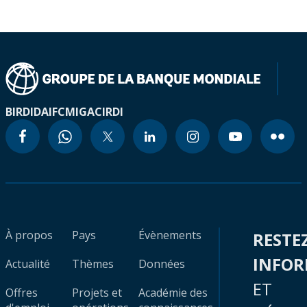
BIRD
IDA
IFC
MIGA
CIRDI
À propos
Pays
Évènements
RESTE
INFO
Actualité
Thèmes
Données
ET
Offres
Projets et
Académie des