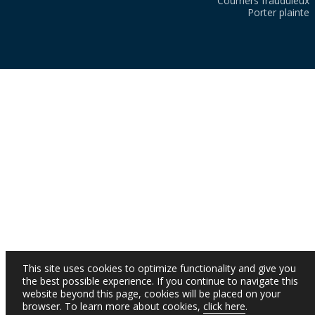
Courriers frauduleux
Porter plainte
This site uses cookies to optimize functionality and give you
the best possible experience. If you continue to navigate this
website beyond this page, cookies will be placed on your
browser. To learn more about cookies,
click here
.