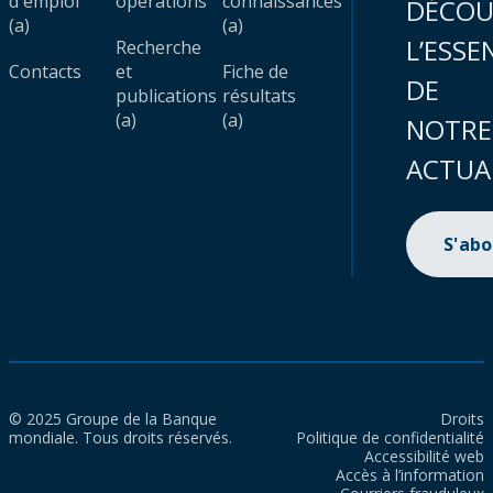
d'emploi
opérations
connaissances
DÉCOU
(a)
(a)
L’ESSE
Recherche
Contacts
et
Fiche de
DE
publications
résultats
(a)
(a)
NOTRE
ACTUA
S'ab
© 2025 Groupe de la Banque
Droits
mondiale. Tous droits réservés.
Politique de confidentialité
Accessibilité web
Accès à l’information