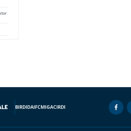
ector
BIRD
IDA
IFC
MIGA
CIRDI