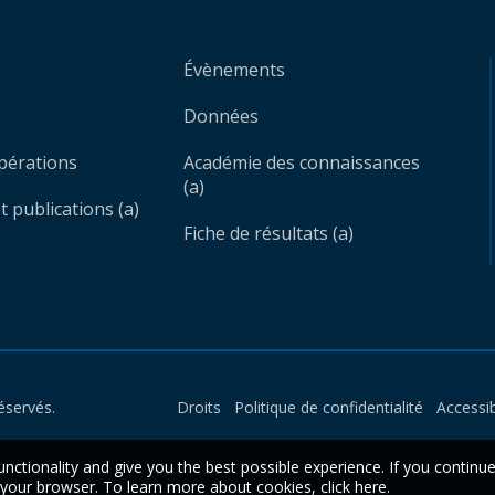
Évènements
Données
opérations
Académie des connaissances
(a)
 publications (a)
Fiche de résultats (a)
éservés.
Droits
Politique de confidentialité
Accessib
unctionality and give you the best possible experience. If you continu
n your browser. To learn more about cookies,
click here
.