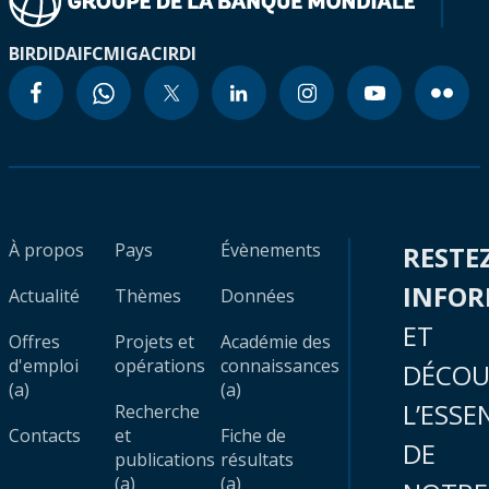
BIRD
IDA
IFC
MIGA
CIRDI
À propos
Pays
Évènements
RESTE
INFO
Actualité
Thèmes
Données
ET
Offres
Projets et
Académie des
d'emploi
opérations
connaissances
DÉCOU
(a)
(a)
L’ESSE
Recherche
Contacts
et
Fiche de
DE
publications
résultats
(a)
(a)