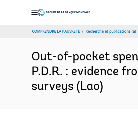
Skip
to
Main
COMPRENDRE LA PAUVRETÉ
Recherche et publications (a)
Navigation
Out-of-pocket spend
P.D.R. : evidence f
surveys (Lao)