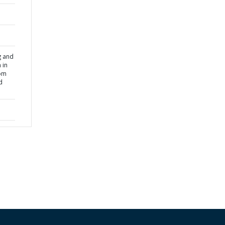
g and
 in
rom
d