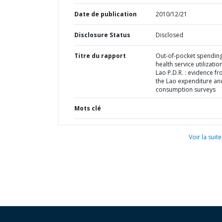
Date de publication
2010/12/21
Disclosure Status
Disclosed
Titre du rapport
Out-of-pocket spendin
health service utilization
Lao P.D.R. : evidence f
the Lao expenditure an
consumption surveys
Mots clé
Voir la suite