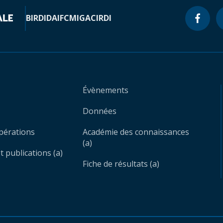
BIRD
IDA
IFC
MIGA
CIRDI
Évènements
Données
opérations
Académie des connaissances
(a)
 publications (a)
Fiche de résultats (a)