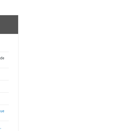
 de
que
,