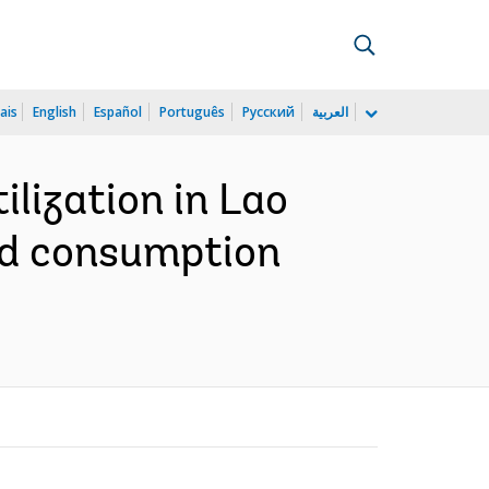
ais
English
Español
Português
Русский
العربية
lization in Lao
and consumption