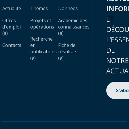
INFO
Actualité
Thèmes
Données
ET
Offres
Projets et
Académie des
d'emploi
opérations
connaissances
DÉCOU
(a)
(a)
L’ESSE
Recherche
Contacts
et
Fiche de
DE
publications
résultats
(a)
(a)
NOTRE
ACTUA
S'ab