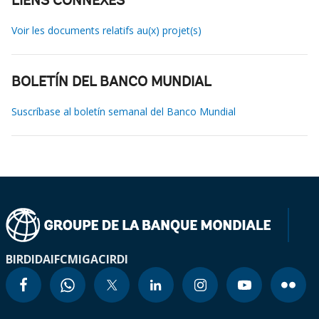
LIENS CONNEXES
Voir les documents relatifs au(x) projet(s)
BOLETÍN DEL BANCO MUNDIAL
Suscríbase al boletín semanal del Banco Mundial
BIRD
IDA
IFC
MIGA
CIRDI