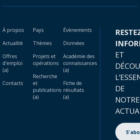
À propos
Pays
Évènements
RESTE
INFO
Actualité
Thèmes
Données
ET
Offres
Projets et
Académie des
d'emploi
opérations
connaissances
DÉCOU
(a)
(a)
L’ESSE
Recherche
Contacts
et
Fiche de
DE
publications
résultats
(a)
(a)
NOTRE
ACTUA
S'ab