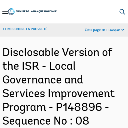
Skip
to
Main
COMPRENDRE LA PAUVRETÉ
Cette page en :
Français
Navigation
Disclosable Version of
the ISR - Local
Governance and
Services Improvement
Program - P148896 -
Sequence No : 08