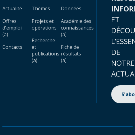
INFO
Actualité
Thèmes
Données
ET
Offres
Projets et
Académie des
d'emploi
opérations
connaissances
DÉCOU
(a)
(a)
L’ESSE
Recherche
Contacts
et
Fiche de
DE
publications
résultats
(a)
(a)
NOTRE
ACTUA
S'ab