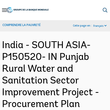
Skip
to
Main
COMPRENDRE LA PAUVRETÉ
Cette page en :
Français
Navigation
India - SOUTH ASIA-
P150520- IN Punjab
Rural Water and
Sanitation Sector
Improvement Project -
Procurement Plan