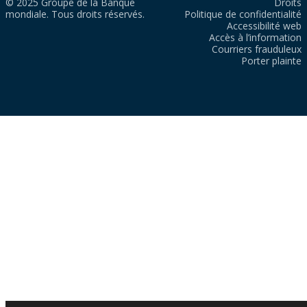
© 2025 Groupe de la Banque
Droits
mondiale. Tous droits réservés.
Politique de confidentialité
Accessibilité web
Accès à l’information
Courriers frauduleux
Porter plainte