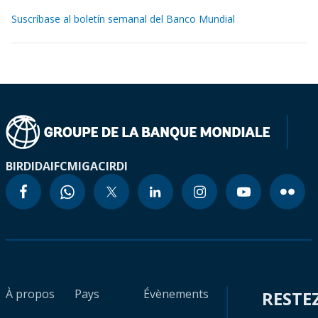
Suscríbase al boletín semanal del Banco Mundial
BIRD
IDA
IFC
MIGA
CIRDI
À propos
Pays
Évènements
RESTE