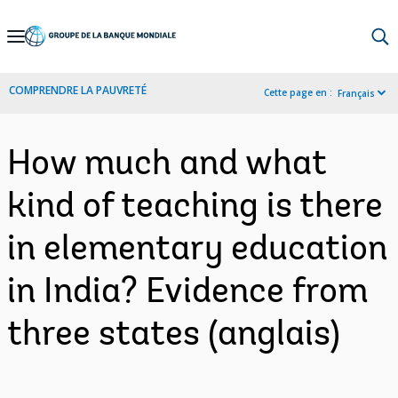
Skip
to
Main
COMPRENDRE LA PAUVRETÉ
Cette page en :
Français
Navigation
How much and what
kind of teaching is there
in elementary education
in India? Evidence from
three states (anglais)