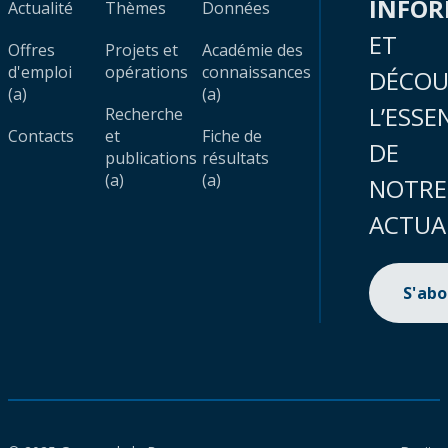
INFO
Actualité
Thèmes
Données
ET
Offres
Projets et
Académie des
d'emploi
opérations
connaissances
DÉCOU
(a)
(a)
L’ESSE
Recherche
Contacts
et
Fiche de
DE
publications
résultats
(a)
(a)
NOTRE
ACTUA
S'ab