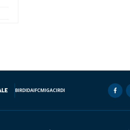
BIRD
IDA
IFC
MIGA
CIRDI