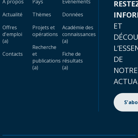
À propos
Pays
Évènements
RESTE
INFO
Actualité
Thèmes
Données
ET
Offres
Projets et
Académie des
d'emploi
opérations
connaissances
DÉCOU
(a)
(a)
L’ESSE
Recherche
Contacts
et
Fiche de
DE
publications
résultats
(a)
(a)
NOTRE
ACTUA
S'ab