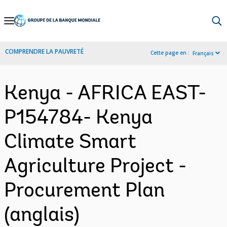
Skip
to
Main
COMPRENDRE LA PAUVRETÉ
Cette page en :
Français
Navigation
Kenya - AFRICA EAST-
P154784- Kenya
Climate Smart
Agriculture Project -
Procurement Plan
(anglais)