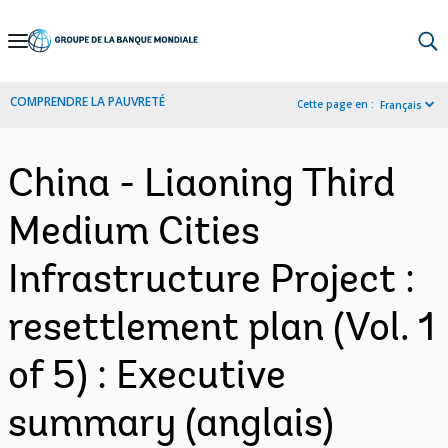
Skip
to
Main
COMPRENDRE LA PAUVRETÉ
Cette page en :
Français
Navigation
China - Liaoning Third
Medium Cities
Infrastructure Project :
resettlement plan (Vol. 1
of 5) : Executive
summary (anglais)