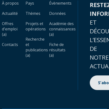
À propos
Pays
Évènements
RESTE
INFO
Actualité
Thèmes
Données
ET
Offres
Projets et
Académie des
d'emploi
opérations
connaissances
DÉCOU
(a)
(a)
L’ESSE
Recherche
Contacts
et
Fiche de
DE
publications
résultats
(a)
(a)
NOTRE
ACTUA
S'ab