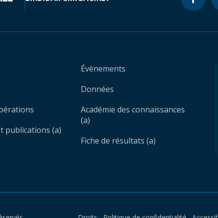
Évènements
Données
opérations
Académie des connaissances
(a)
 publications (a)
Fiche de résultats (a)
éservés.
Droits
Politique de confidentialité
Accessib