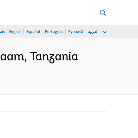
ais
English
Español
Português
Русский
العربية
alaam, Tanzania