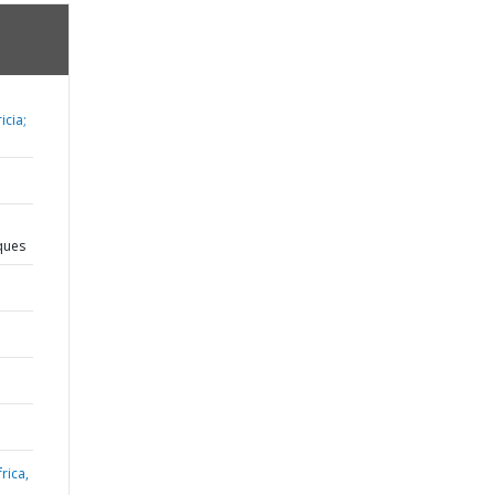
icia;
iques
rica,