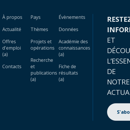
À propos
Pays
Évènements
RESTE
INFO
Actualité
Thèmes
Données
ET
Offres
Projets et
Académie des
d'emploi
opérations
connaissances
DÉCOU
(a)
(a)
L’ESSE
Recherche
Contacts
et
Fiche de
DE
publications
résultats
(a)
(a)
NOTRE
ACTUA
S'ab