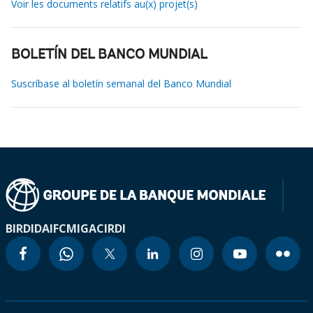
Voir les documents relatifs au(x) projet(s)
BOLETÍN DEL BANCO MUNDIAL
Suscríbase al boletín semanal del Banco Mundial
BIRD
IDA
IFC
MIGA
CIRDI