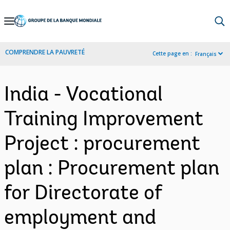
Skip
to
Main
COMPRENDRE LA PAUVRETÉ
Cette page en :
Français
Navigation
India - Vocational
Training Improvement
Project : procurement
plan : Procurement plan
for Directorate of
employment and