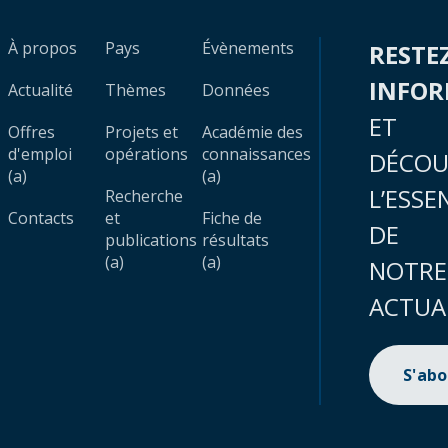
À propos
Pays
Évènements
RESTE
INFO
Actualité
Thèmes
Données
ET
Offres
Projets et
Académie des
d'emploi
opérations
connaissances
DÉCOU
(a)
(a)
L’ESSE
Recherche
Contacts
et
Fiche de
DE
publications
résultats
(a)
(a)
NOTRE
ACTUA
S'ab