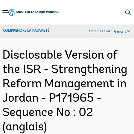
Skip
to
Main
COMPRENDRE LA PAUVRETÉ
Cette page en :
Français
Navigation
Disclosable Version of
the ISR - Strengthening
Reform Management in
Jordan - P171965 -
Sequence No : 02
(anglais)