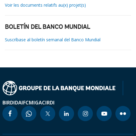
Voir les documents relatifs au(x) projet(s)
BOLETÍN DEL BANCO MUNDIAL
Suscríbase al boletín semanal del Banco Mundial
BIRD
IDA
IFC
MIGA
CIRDI