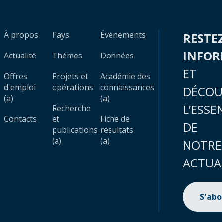
À propos
Pays
Évènements
RESTE
INFO
Actualité
Thèmes
Données
ET
Offres
Projets et
Académie des
d'emploi
opérations
connaissances
DÉCOU
(a)
(a)
L’ESSE
Recherche
Contacts
et
Fiche de
DE
publications
résultats
(a)
(a)
NOTRE
ACTUA
S'ab