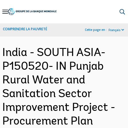
Skip
to
Main
COMPRENDRE LA PAUVRETÉ
Cette page en :
Français
Navigation
India - SOUTH ASIA-
P150520- IN Punjab
Rural Water and
Sanitation Sector
Improvement Project -
Procurement Plan