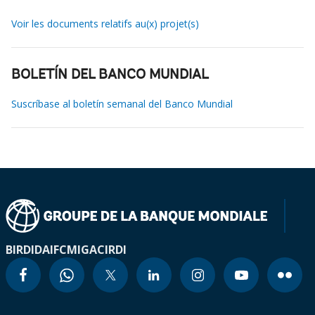
Voir les documents relatifs au(x) projet(s)
BOLETÍN DEL BANCO MUNDIAL
Suscríbase al boletín semanal del Banco Mundial
BIRD
IDA
IFC
MIGA
CIRDI