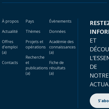
À propos
Pays
Évènements
RESTE
INFO
Actualité
Thèmes
Données
ET
Offres
Projets et
Académie des
d'emploi
opérations
connaissances
DÉCOU
(a)
(a)
L’ESSE
Recherche
Contacts
et
Fiche de
DE
publications
résultats
(a)
(a)
NOTRE
ACTUA
S'ab