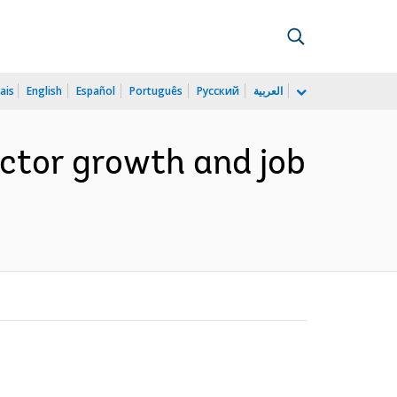
ais
English
Español
Português
Русский
العربية
ector growth and job