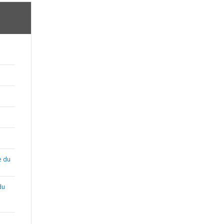
e du
du