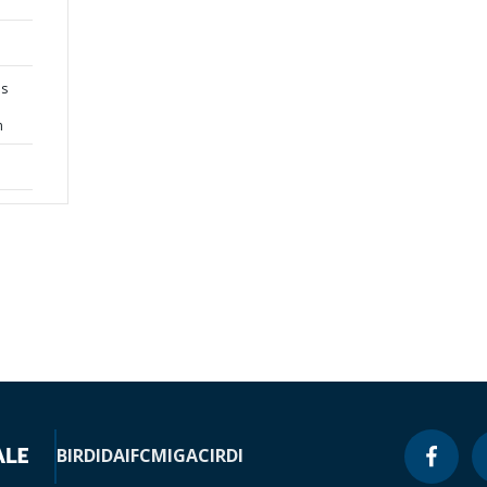
ns
n
BIRD
IDA
IFC
MIGA
CIRDI