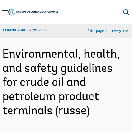
Skip
to
Main
COMPRENDRE LA PAUVRETÉ
Cette page en :
Français
Navigation
Environmental, health,
and safety guidelines
for crude oil and
petroleum product
terminals (russe)