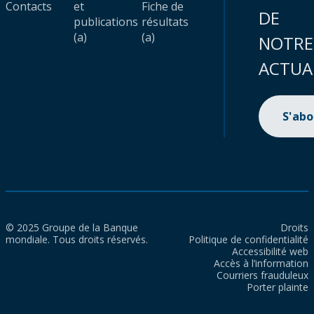
Contacts
et
Fiche de
DE
publications
résultats
(a)
(a)
NOTRE
ACTUA
S'ab
© 2025 Groupe de la Banque
Droits
mondiale. Tous droits réservés.
Politique de confidentialité
Accessibilité web
Accès à l’information
Courriers frauduleux
Porter plainte