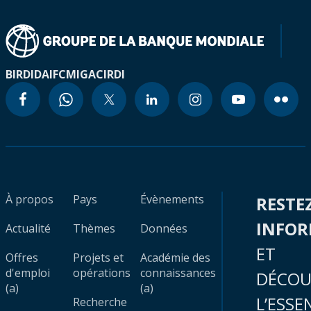
BIRD
IDA
IFC
MIGA
CIRDI
À propos
Pays
Évènements
RESTE
INFO
Actualité
Thèmes
Données
ET
Offres
Projets et
Académie des
d'emploi
opérations
connaissances
DÉCOU
(a)
(a)
L’ESSE
Recherche