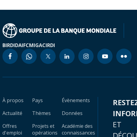
BIRD
IDA
IFC
MIGA
CIRDI
À propos
Pays
Évènements
RESTE
INFO
Actualité
Thèmes
Données
ET
Offres
Projets et
Académie des
d'emploi
opérations
connaissances
DÉCOU