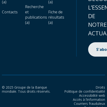
(a)
(a)
L’ESSE
Recherche
Contacts
et
Fiche de
DE
publications
résultats
(a)
(a)
NOTRE
ACTUA
S'ab
© 2025 Groupe de la Banque
Droits
mondiale. Tous droits réservés.
Politique de confidentialité
Accessibilité web
Accès à l’information
Courriers frauduleux