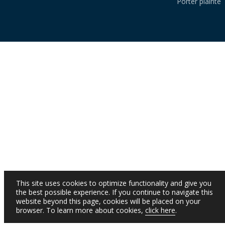
Porter plainte
This site uses cookies to optimize functionality and give you
the best possible experience. If you continue to navigate this
website beyond this page, cookies will be placed on your
browser. To learn more about cookies,
click here
.